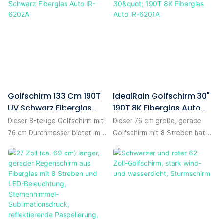
Golfschirm 133 Cm 190T
IdealRain Golfschirm 30"
UV Schwarz Fiberglas
190T 8K Fiberglas Auto
Auto IR-6202A
IR-6201A
Dieser 8-teilige Golfschirm mit
Dieser 76 cm große, gerade
76 cm Durchmesser bietet im
Golfschirm mit 8 Streben hat
geöffneten Zustand
einen Durchmesser von 130 cm
großzügigen Schutz für Sie
im geöffneten Zustand und
und Ihre Ausrüstung. Das
bietet ausreichend Platz für
Schirmdach aus 190T-
zwei Personen nebeneinander.
Pongee-Gewebe mit
Das Schirmdach besteht aus
schwarzer UV-Beschichtung
hochwertigem, strukturiertem
bietet doppelten Schutz: Es
190T-Pongee-Gewebe mit