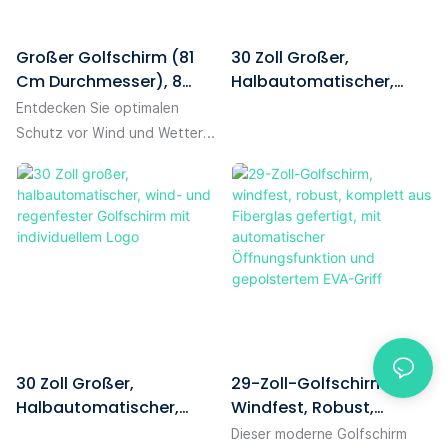
Großer Golfschirm (81
30 Zoll Großer,
Cm Durchmesser), 8
Halbautomatischer,
Streben, Doppelwandig,
Doppelwandiger,
Entdecken Sie optimalen
Luftbelüftet,
Windfester Golfschirm,
Schutz vor Wind und Wetter
Automatisch Öffnend,
Individuell Mit
mit unserem großen 81 cm (32
Windfest, Mit Firmenlogo
Firmenlogo Bedruckbar,
Zoll) Golfschirm mit 8 Streben.
– Ideal Als
Ideal Als
Dank seiner doppellagigen
Firmengeschenk
Firmengeschenk –
Konstruktion und der
1780561801856701
Belüftungstechnologie bietet
er hervorragende
Windbeständigkeit. Dieser
automatisch öffnende
Golfschirm ist nicht nur
30 Zoll Großer,
29-Zoll-Golfschirm,
außergewöhnlich langlebig
Halbautomatischer,
Windfest, Robust,
und funktional, sondern
Wind- Und Regenfester
Komplett Aus Fiberglas
eignet sich auch ideal als
Dieser moderne Golfschirm