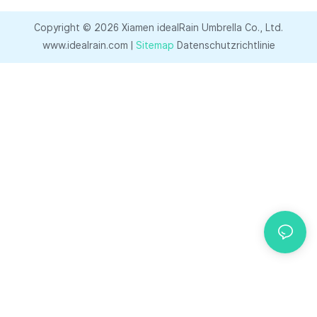
Entwicklungsprozesses
Copyright © 2026 Xiamen idealRain Umbrella Co., Ltd.
vor erheblichen
www.idealrain.com |
Sitemap
Datenschutzrichtlinie
Herausforderungen, da
mehrere Parteien beteiligt
sind – Fabriken, Händler,
Endkunden und
Urheberrechtsinhaber.