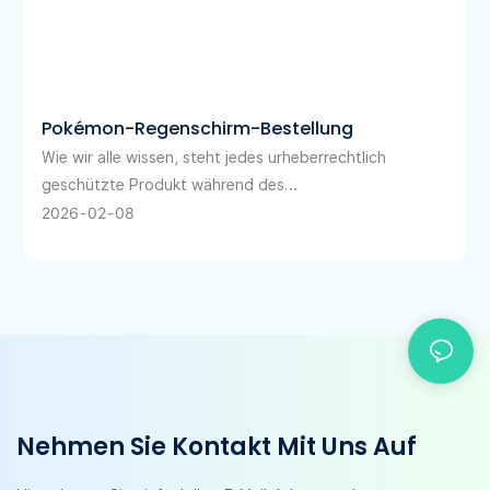
Pokémon-Regenschirm-Bestellung
Wie wir alle wissen, steht jedes urheberrechtlich
geschützte Produkt während des
Entwicklungsprozesses vor erheblichen
2026
02
08
Herausforderungen, da mehrere Parteien beteiligt sind –
Fabriken, Händler, Endkunden und
Urheberrechtsinhaber.
Nehmen Sie Kontakt Mit Uns Auf