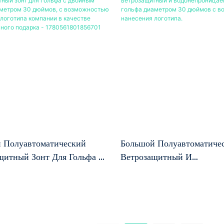
ЭВА.
 Полуавтоматический
Большой Полуавтоматиче
щитный Зонт Для Гольфа С
Ветрозащитный И
 Слоем, Диаметром 30
Водонепроницаемый Зонт
 С Возможностью
Гольфа Диаметром 30 Дю
ия Логотипа Компании В
Возможностью Нанесения 
е Корпоративного Подарка -