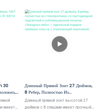
n 30
Длинный Прямой Зонт 27 Дюймов,
волокно,
8 Ребер, Полностью Из
A
Стекловолокна, Со Светодиодной
рямой
Длинный прямой зонт высотой 27
Подсветкой И Сублимационной
ми имеет
дюймов с 8 спицами имеет прочный