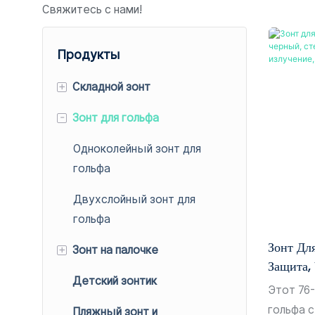
Свяжитесь с нами!
Продукты
+
Складной зонт
-
Зонт для гольфа
Зонт с тремя секциями
Пятикратный зонт
Одноколейный зонт для
гольфа
Зонт с двумя секциями
Двухслойный зонт для
гольфа
Зонт Дл
+
Зонт на палочке
Защита,
Детский зонтик
Классический зонт-палка
Автомоб
Этот 76
Модель
гольфа с
Пляжный зонт и
Зонт с обратным