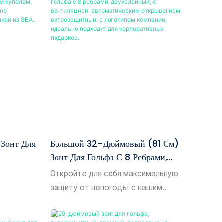
ю
воляющую
 порывы
ягкая,
ручка из
 удобна в
ый
я, зонт
ой рукой.
 Зонт Для
Большой 32-Дюймовый (81 См)
илагается
Зонт Для Гольфа С 8 Ребрами,
ля
ым
Двухслойный, С Вентиляцией,
Откройте для себя максимальную
ем; вы
-
Автоматическим Открыванием,
защиту от непогоды с нашим
ез плечо
есение
Ветрозащитный, С Логотипом
большим 32-дюймовым зонтом для
сле
кой Из
Компании, Идеально Подходит Для
гольфа с 8 ребрами, разработанным