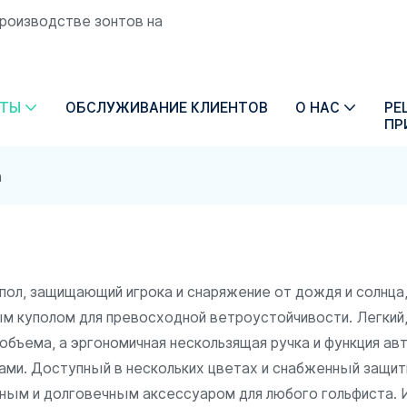
производстве зонтов на
КТЫ
ОБСЛУЖИВАНИЕ КЛИЕНТОВ
О НАС
РЕ
ПР
а
пол, защищающий игрока и снаряжение от дождя и солнца
м куполом для превосходной ветроустойчивости. Легкий,
объема, а эргономичная нескользящая ручка и функция а
ами. Доступный в нескольких цветах и ​​снабженный защи
ичным и долговечным аксессуаром для любого гольфиста.