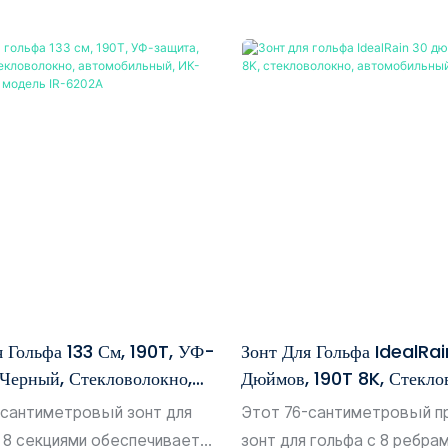
я Гольфа 133 См, 190T, УФ-
Зонт Для Гольфа IdealRai
 Черный, Стекловолокно,
Дюймов, 190T 8K, Стекло
ильный, ИК-Излучение,
Автомобильный, IR-6201
-сантиметровый зонт для
Этот 76-сантиметровый п
 IR-6202A
 8 секциями обеспечивает
зонт для гольфа с 8 ребра