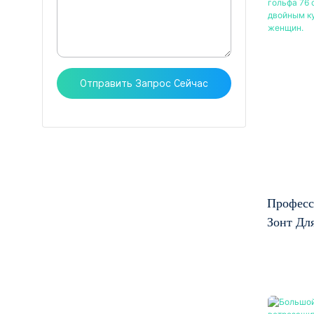
долгове
стеклов
высокую 
коррози
Отправить Запрос Сейчас
делает 
устойчи
выдержи
открытых
перевор
открыти
Професс
мгновен
Зонт Дл
механиз
Дюймов)
вам полн
Двойным
из EVA 
Для Му
несколь
влажных