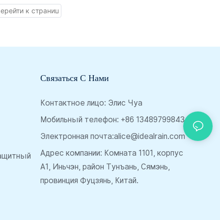
исключительную защиту от
непогоды. Просторный
водоотталкивающий купол из понжи
имеет стильный дизайн с цветовыми
блоками, а полностью гибкий каркас
и стержень из стекловолокна
Связаться С Нами
поглощают сильный ветер.
Мгновенно раскладывается одним
Контактное лицо: Элис Чуа
нажатием кнопки, оснащен мягкой
Мобильный телефон: +86 13489799843
ручкой из пенополиуретана EVA и
Электронная почта:
alice@idealrain.com
удобным плечевым ремнем.
Адрес компании: Комната 1101, корпус
ащитный
Идеально подходит для нанесения
А1, Иньчэн, район Тунъань, Сямэнь,
логотипа.
провинция Фуцзянь, Китай.