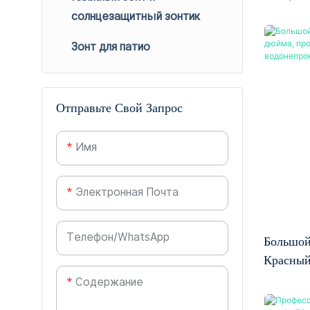
внушите
солнцезащитный зонтик
расположением
133 см 
Зонт для патио
вас и ва
изготовл
черным 
Отправьте Свой Запрос
обеспеч
блокиру
Имя
солнечн
во влаж
покрыти
Электронная Почта
непрозр
тени и з
Телефон/WhatsApp
Большой
Каркас и
Красный
стержен
Ветроза
Содержание
диаметр
Водонеп
легким, 