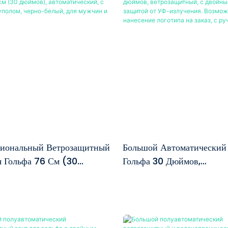
чным. Конструкция из
легкость и исключительну
олокна обеспечивает
ветроустойчивость, поз
прочность на изгиб и
выдерживать внезапные
онную стойкость, что
ветра. В комплекте идет м
его достаточно прочным и
приятная на ощупь черная 
вым к ветру, чтобы
EVA, которая не скользит и
вать внезапные порывы на
использовании. Оснащенн
 полях для гольфа, не
практичной системой
ачиваясь. Автоматическое
автоматического раскрыти
е одним нажатием
легко раскладывается одн
иональный Ветрозащитный
Большой Автоматический
но обеспечивает укрытие, а
В качестве аксессуара пр
я Гольфа 76 См (30
Гольфа 30 Дюймов,
м ручного закрытия дает
фирменная черная сумка д
, Автоматический, С
Ветрозащитный, С Двойн
ый контроль. Черная ручка
хранения с плечевым ремн
 Куполом, Черно-Белый,
Куполом, Защитой От УФ
обеспечивает удобный,
можете перекинуть ее чер
жчин И Женщин.
Излучения. Возможно Нан
зящий захват даже во
для удобной переноски по
Логотипа На Заказ, С Руч
 ус
складывания зонта.