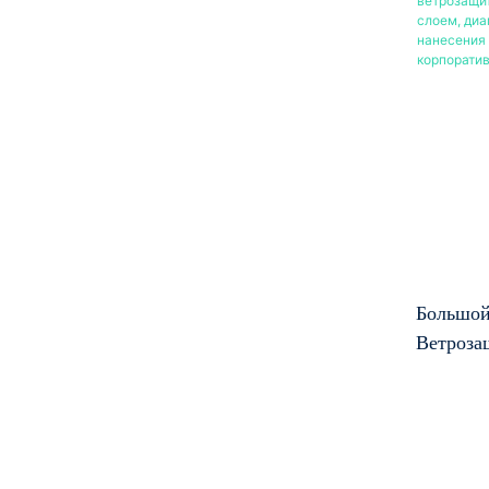
Большой
Ветроза
Двойным
Дюймов,
Нанесен
Качеств