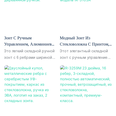
Зонт С Ручным
Модный Зонт Из
Управлением, Алюминиевой
Стекловолокна С Принтом,
Рамой С УФ-Покрытием И
Складывающийся Втрое,
Это легкий складной ручной
Этот элегантный складной
Деревянной Ручкой.
Модель IR-3103A
зонт с 6 ребрами шириной
зонт с ручным управлением
21 дюйм, оснащенный
имеет четкие,
элегантной деревянной
выразительные печатные
ручкой, идеально
узоры на куполе, что
подходящий для
обеспечивает
повседневного
превосходный внешний вид.
использования. Купол
Разработанный для
изготовлен из
повседневных поездок на
высокоплотной ткани понжи
работу, покупок,
190T с цветным УФ-
путешествий и активного