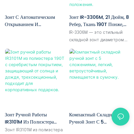
Зонт С Автоматическим
Зонт IR-3306M, 21 Дюйм, 8
Открыванием И
Ребер, Ткань 190T Понже,
Закрыванием,
Цифровая Печать «Звездное
IR-3306M — это стильный
Трехсекционный,
Небо», Прочный,
складной зонт диаметром
Ветрозащитный, С Двойным
Ветрозащитный,
21 дюйм с эффектным
Куполом, Каркас Из
Водостойкий, С
цифровым принтом в виде
Стекловолокна.
Полуавтоматическим
звездного неба. Благодаря 8
Складыванием В 3
спицам, обеспечивающим
Положения.
повышенную прочность, он
обладает ветрозащитными
и водоотталкивающими
свойствами, что делает его
идеальным спутником в
Зонт Ручной Работы
Компактный Складной
непредсказуемую погоду.
IR3101M Из Полиэстера
Ручной Зонт С 5
Полуавтоматический
190T С Серебристым
Сложениями, Легкий,
механизм складывания
Зонт IR3101M из полиэстера