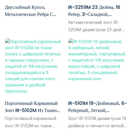
Двуслойный Купол,
IR-3259M 23 Дюйма, 16
покрытием на внешней
отдыха на природе, он
Металлические Ребра С
Ребер, 3-Складной,
поверхности, которое
сочетает в себе легкость,
Серебристым УФ-
Полностью
эффективно блокирует УФ-
портативность и надежную
Автоматический зонт IR-
Покрытием, Каркас Из
Автоматический, Прочный,
лучи и сохраняет тепло,
защиту от непогоды. В
3259M диаметром 23 дюйма
Стекловолокна, Ручка Из
Ветрозащитный, Из
создавая прохладную тень.
полностью разложенном
с 16 ребрами и
ЭВА, Логотип На Заказ, 2
Стекловолокна,
Кроме того,
виде он обеспечивает
трехсекционным
Складных Зонта.
Компактный, Премиум-
водоотталкивающая ткань
достаточное покрытие для
складыванием разработан
Класса.
понжи обеспечивает
одного пользователя.
для обеспечения высокой
отличную защиту от
Простая система ручного
прочности и долговечности.
небольшого дождя,
открывания и закрывания
Прочная ветрозащитная
выполняя двойную функцию
обеспечивает удобство
конструкция из
как в солнечные, так и в
использования для всех
стекловолокна гарантирует
дождливые дни.
пользователей, что делает
устойчивость к порывам
Портативный Карманный
IR-5101M 19-Дюймовый, 6-
его идеальным
ветра. Компактный и легкий,
Зонт IR-5102M Из Ткани
Реберный, Легкий,
повседневным аксессуаром
этот зонт премиум-класса
Понже С Цифровой
Миниатюрный,
как в дождь, так и в
открывается с помощью
Портативный карманный
Зонт IR-5101M диаметром 19
Печатью И Черным
Портативный, С Защитой От
солнечную погоду.
двухслойной молнии, что
зонт IR-5102M из ткани
дюймов отличается легкой
Покрытием, С Защитой От
УФ-Излучения,