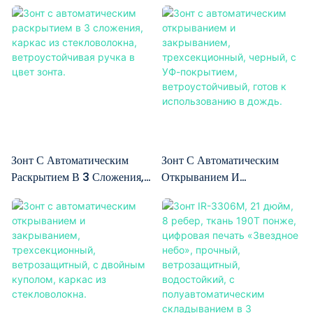
делает его идеальным
понже с цифровым принтом
конструкцией и шестью
УФ-Излучения,
Водостойкий, С Цифровой
помощником в
отличается стильным
прочными спицами, что
Складывающийся В 5
Печатью, 5-Секционный,
непредсказуемую погоду,
дизайном и черным
делает его портативным и
Секций Для Компактного
Карманный Зонт.
обеспечивая при этом
покрытием,
долговечным. Защита от
Хранения И Удобной
достаточное укрытие
обеспечивающим защиту от
УФ-излучения и
Переноски.
благодаря просторному
УФ-излучения, что делает
водостойкий цифровой
куполу.
его идеальным как для
принт придают ему
солнца, так и для дождя.
стильный вид, обеспечивая
Инновационный
сухость и защиту в дороге.
Зонт С Автоматическим
Зонт С Автоматическим
пятисекционный механизм
Раскрытием В 3 Сложения,
Открыванием И
позволяет компактно
Каркас Из Стекловолокна,
Закрыванием,
хранить зонт и легко
Ветроустойчивая Ручка В
Трехсекционный, Черный, С
переносить его,
Цвет Зонта.
УФ-Покрытием,
обеспечивая удобство
Ветроустойчивый, Готов К
транспортировки в любое
Использованию В Дождь.
место.