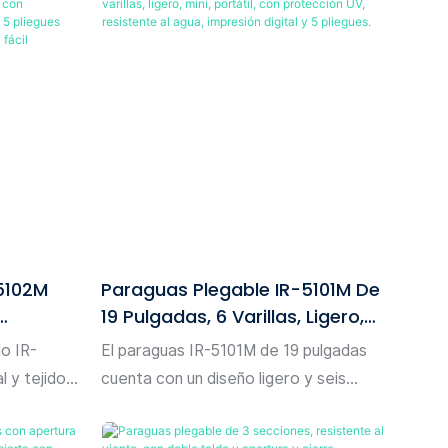
 para el
jar y
re libre,
dad con un
ier
legarse por
a
. Su
apertura y
 para
5102M
Paraguas Plegable IR-5101M De
 accesorio
19 Pulgadas, 6 Varillas, Ligero,
nto para la
ido
Mini, Portátil, Con Protección
lo IR-
El paraguas IR-5101M de 19 pulgadas
ento
UV, Resistente Al Agua,
 y tejido
cuenta con un diseño ligero y seis
 5
Impresión Digital Y 5 Pliegues.
elegante
varillas resistentes, lo que lo hace
 que
portátil y duradero. Su protección UV