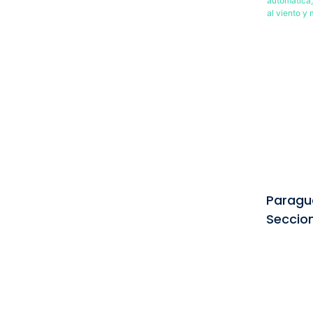
robusta c
resistent
aguante 
ligero, e
se abre 
capa, lo 
compañer
impredeci
proporci
gracias a
Paragu
Seccio
Automá
Fibra D
Viento