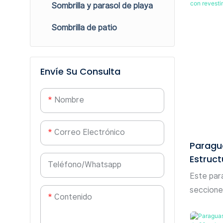
Sombrilla y parasol de playa
Paraguas invertido
diseño cl
capa
en un acc
Sombrilla de patio
día. La 
tejido p
con un e
Envíe Su Consulta
lunares. 
decolora 
Nombre
exposició
Su diseñ
Correo Electrónico
permite q
Paragu
dos capas
Estruct
presión 
Teléfono/whatsapp
Revest
Este par
eficiente
Mader
secciones
voltee co
Contenido
de 53 cm
repelente
mango de
lluvia rá