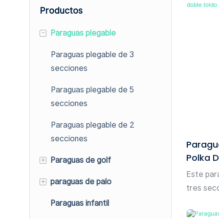
Productos
-
Paraguas plegable
Paraguas plegable de 3
secciones
Paraguas plegable de 5
secciones
Paraguas plegable de 2
secciones
Paragu
Polka D
+
Paraguas de golf
Diseño 
Este par
+
paraguas de palo
Sombrilla de golf de una sola
tres sec
cubierta
lunares 
Paraguas infantil
Paraguas clásico de bastón
varillas 
Paraguas de golf de doble