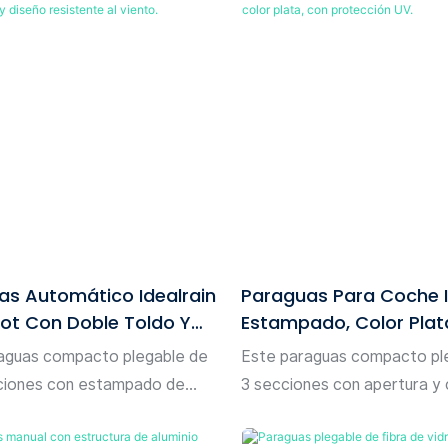
as Automático Idealrain
Paraguas Para Coche I
ot Con Doble Toldo Y
Estampado, Color Plat
Resistente Al Viento.
Protección UV.
aguas compacto plegable de
Este paraguas compacto pl
ciones con estampado de
3 secciones con apertura y 
cuenta con una estructura de 9
automáticos, de 53 cm (21 p
de 53 cm (21 pulgadas). Su
8 varillas, está diseñado par