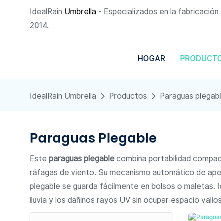
IdealRain
Umbrella
- Especializados en la fabricació
2014.
HOGAR
PRODUCT
IdealRain Umbrella
Productos
Paraguas plegab
Paraguas Plegable
Este
paraguas plegable
combina portabilidad compacta
ráfagas de viento. Su mecanismo automático de apertu
plegable se guarda fácilmente en bolsos o maletas. Id
lluvia y los dañinos rayos UV sin ocupar espacio valio