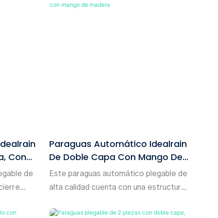
dealrain
Paraguas Automático Idealrain
a, Con
De Doble Capa Con Mango De
Madera
egable de
Este paraguas automático plegable de
cierre
alta calidad cuenta con una estructura
ulgadas) y
de 10 varillas de 58 cm (23 pulgadas) y
a el uso
un diámetro abierto de 103 cm (103