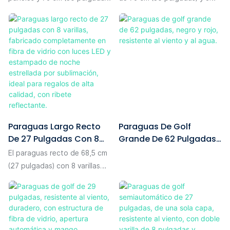
ofrece un amplio diámetro
varillas tiene un diámetro
abierto de 133 cm, una
abierto de 130 cm, lo
cobertura suficiente para
suficientemente espacioso
usted y su equipo. La cubierta
como para que dos personas
está fabricada con tela
caminen cómodamente una al
pongee 190T con
lado de la otra y proporcione
revestimiento UV negro, que
una protección completa y
ofrece doble protección:
fiable. Su cubierta está hecha
bloquea los dañinos rayos UV
de tela pongee 190T
Paraguas Largo Recto
Paraguas De Golf
en días soleados y repele la
texturizada de primera
De 27 Pulgadas Con 8
Grande De 62 Pulgadas,
lluvia en condiciones
calidad con una fina impresión
Varillas, Fabricado
Negro Y Rojo, Resistente
húmedas. El revestimiento
digital de alta definición, que
El paraguas recto de 68,5 cm
Completamente En
Al Viento Y Al Agua.
negro mejora la opacidad
ofrece patrones delicados y
(27 pulgadas) con 8 varillas
Fibra De Vidrio Con
para una sombra superior y
vívidos, además de una gran
cuenta con una estructura de
Luces LED Y Estampado
una mayor protección UV. Con
repelencia al agua. La
fibra de vidrio que le brinda
De Noche Estrellada Por
un marco de fibra de vidrio y
estructura completa y el
durabilidad y mayor
Sublimación, Ideal Para
un robusto mástil de fibra de
mástil central engrosado de
resistencia al viento, lo que lo
Regalos De Alta Calidad,
vidrio de 14 mm, el paraguas
14 mm están construidos
convierte en un accesorio