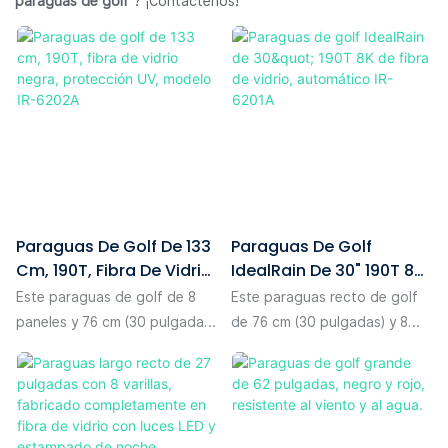
paraguas de golf
? ¡Contáctenos!
Paraguas De Golf De 133
Paraguas De Golf
Cm, 190T, Fibra De Vidrio
IdealRain De 30" 190T 8K
Negra, Protección UV,
De Fibra De Vidrio,
Este paraguas de golf de 8
Este paraguas recto de golf
Modelo IR-6202A
Automático IR-6201A
paneles y 76 cm (30 pulgadas)
de 76 cm (30 pulgadas) y 8
ofrece un amplio diámetro
varillas tiene un diámetro
abierto de 133 cm, una
abierto de 130 cm, lo
cobertura suficiente para
suficientemente espacioso
usted y su equipo. La cubierta
como para que dos personas
está fabricada con tela
caminen cómodamente una al