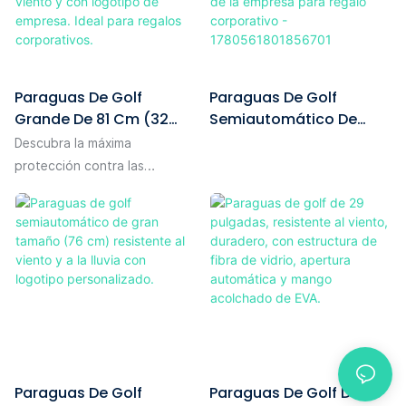
De EVA.
Paraguas De Golf
Paraguas De Golf
Grande De 81 Cm (32
Semiautomático De
Pulgadas), 8 Varillas,
Doble Capa, Resistente
Descubra la máxima
Doble Capa, Ventilación,
Al Viento, De 30
protección contra las
Apertura Automática,
Pulgadas, Grande,
inclemencias del tiempo con
Resistente Al Viento Y
Personalizable Con El
nuestro paraguas de golf de
Con Logotipo De
Logotipo De La Empresa
gran tamaño (81 cm) y 8
Empresa. Ideal Para
Para Regalo
varillas, diseñado con doble
Regalos Corporativos.
Corporativo -
capa y tecnología de
1780561801856701
ventilación para una
resistencia superior al viento.
Este paraguas de apertura
automática no solo ofrece
Paraguas De Golf
Paraguas De Golf De 29
una durabilidad y