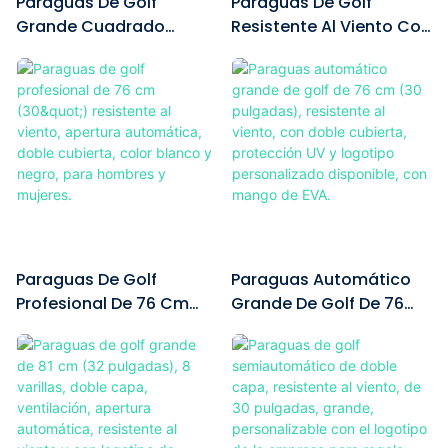
Paraguas De Golf
Paraguas De Golf
resistencia a la flexión y a la
resistente al viento para
Estrellada" y ribetes
Grande Cuadrado
Resistente Al Viento Con
corrosión, lo que lo hace
soportar ráfagas repentinas.
reflectantes, este paraguas
Resistente Al Viento Con
Doble Capa Y
resistente al viento y lo
Viene con un mango de EVA
es un regalo de primera
Diseño Alternativo En
Ventilación.
suficientemente robusto
negro suave y agradable al
calidad que combina estilo
Verde Y Negro.
como para soportar ráfagas
tacto, antideslizante y
artístico con practicidad.
repentinas en campos
cómodo de sujetar. Equipado
abiertos sin volcarse. La
con un práctico sistema de
apertura automática con una
apertura automática, se
sola pulsación le proporciona
puede desplegar fácilmente
cobertura al instante,
con una mano. Se incluye
mientras que el mecanismo de
como accesorio una bolsa de
Paraguas De Golf
Paraguas Automático
cierre manual le brinda un
almacenamiento negra de la
Profesional De 76 Cm
Grande De Golf De 76
control total. El mango de EVA
marca con correa para el
(30") Resistente Al
Cm (30 Pulgadas),
Viento, Apertura
Resistente Al Viento,
Automática, Doble
Con Doble Cubierta,
Cubierta, Color Blanco Y
Protección UV Y
Negro, Para Hombres Y
Logotipo Personalizado
Mujeres.
Disponible, Con Mango