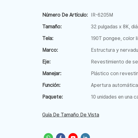
Número De Artículo:
IR-6205M
Tamaño:
32 pulgadas x 8K, di
Tela:
190T pongee, color l
Marco:
Estructura y nervadu
Eje:
Revestimiento de ser
Manejar:
Plástico con revesti
Función:
Apertura automática 
Paquete:
10 unidades en una caj
Guía De Tamaño De Vista