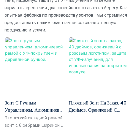
тень, надежную защиту от УФ-излучения и надежные
варианты крепления для спокойного отдыха на берегу. Как
опытная
фабрика по производству зонтов
, мы стремимся
предоставлять нашим клиентам высококачественную
продукцию и услуги.
Зонт С Ручным
Пляжный Зонт На Заказ, 40
Управлением, Алюминиевой
Дюймов, Оранжевый С
Рамой С УФ-Покрытием И
Розовым Логотипом, Защита
Это легкий складной ручной
Деревянной Ручкой.
От УФ-Излучения, Для
зонт с 6 ребрами шириной
Использования На
21 дюйм, оснащенный