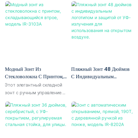
Открытом Воздухе.
элегантной деревянной
ручкой, идеально
подходящий для
повседневного
использования. Купол
изготовлен из
высокоплотной ткани понжи
190T с цветным УФ-
Модный Зонт Из
Пляжный Зонт 48 Дюймов
покрытием на внешней
Стекловолокна С Принтом,
С Индивидуальным
поверхности, которое
Складывающийся Втрое,
Логотипом И Защитой От
эффективно блокирует УФ-
Этот элегантный складной
Модель IR-3103A
УФ-Излучения Для
лучи и сохраняет тепло,
зонт с ручным управлением
Использования На
создавая прохладную тень.
имеет четкие,
Открытом Воздухе.
Кроме того,
выразительные печатные
водоотталкивающая ткань
узоры на куполе, что
понжи обеспечивает
обеспечивает
отличную защиту от
превосходный внешний вид.