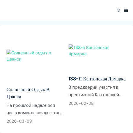
138-Я Кантонская Ярмарка
В преддверии участия в
Солнечный Отдых В
престижной Кантонской
Цзянси
ярмарке команда продаж
2026
02
08
На прошлой неделе вся
фабрики зонтов IdealRain с
наша команда взяла столь
головой погрузилась в
необходимый перерыв от
2026
03
09
тщательный процесс
экранов, электронных
отбора образцов нашей