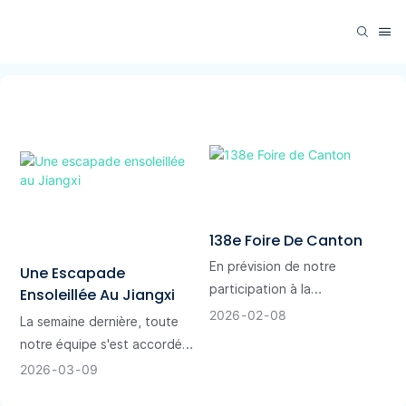
138e Foire De Canton
En prévision de notre
Une Escapade
participation à la
Ensoleillée Au Jiangxi
prestigieuse Foire de Canton,
2026
02
08
La semaine dernière, toute
l'équipe commerciale
notre équipe s'est accordée
d'IdealRain Umbrella Factory
une pause bien méritée loin
2026
03
09
s'est consacrée à la sélection
des écrans, des tableurs et
rigoureuse de nos produits