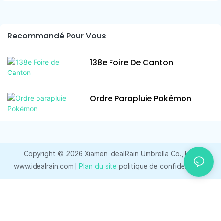
des délais de livraison, et
phares. Cette étape de
s'est rendue dans le Jiangxi
préparation est cruciale pour
pour quelques jours d'air pur,
Recommandé Pour Vous
notre stratégie : elle nous
de bonne cuisine et de vues
permet de présenter une
sur les montagnes.
collection alliant innovation,
138e Foire De Canton
qualité et attrait commercial.
Ordre Parapluie Pokémon
Copyright © 2026 Xiamen IdealRain Umbrella Co., Ltd.
www.idealrain.com |
Plan du site
politique de confidentialité