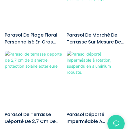
Parasol De Plage Floral
Parasol De Marché De
Personnalisé En Gros
Terrasse Sur Mesure De
Avec Pompons,
2,74 M (9 Pi) Avec
Protection Solaire UPF
Mécanisme D'inclinaison
50+
À Manivelle Pour Jardin
Ou Plage.
Parasol De Terrasse
Parasol Déporté
Déporté De 2,7 Cm De
Imperméable À
Diamètre, Protection
Rotation, Suspendu En