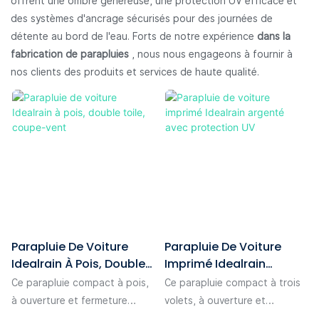
offrent une ombre généreuse, une protection UV efficace et
des systèmes d'ancrage sécurisés pour des journées de
détente au bord de l'eau. Forts de notre expérience
dans la
fabrication de parapluies
, nous nous engageons à fournir à
nos clients des produits et services de haute qualité.
Parapluie De Voiture
Parapluie De Voiture
Idealrain À Pois, Double
Imprimé Idealrain
Toile, Coupe-Vent
Argenté Avec Protection
Ce parapluie compact à pois,
Ce parapluie compact à trois
UV
à ouverture et fermeture
volets, à ouverture et
automatiques en 3 parties,
fermeture automatiques,