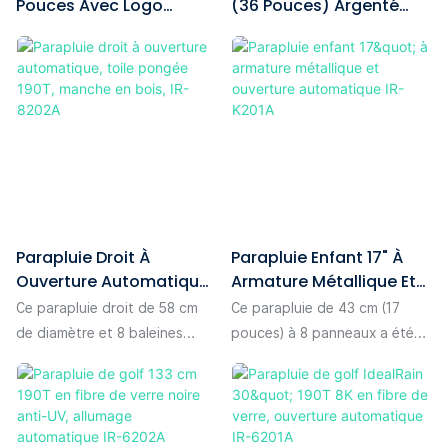
Pouces Avec Logo
(36 Pouces) Argenté
déplié, il offre une protection
Personnalisé, Protection
Avec Revêtement UV,
généreuse pour une personne.
UV, Pour L'extérieur
Mât En Acier Réglable,
Son système d'ouverture et
Protection Solaire
de fermeture manuel, simple
Extérieure
et intuitif, garantit une
utilisation facile pour tous, ce
qui en fait un accessoire
indispensable au quotidien,
idéal par temps de pluie ou de
soleil léger.
Parapluie Droit À
Parapluie Enfant 17" À
Ouverture Automatique,
Armature Métallique Et
Toile Pongée 190T,
Ouverture Automatique
Ce parapluie droit de 58 cm
Ce parapluie de 43 cm (17
Manche En Bois, IR-
IR-K201A
de diamètre et 8 baleines
pouces) à 8 panneaux a été
8202A
offre une protection
spécialement conçu pour les
confortable pour une
enfants. Son diamètre ouvert
personne. Sa toile en
de 73 cm offre une protection
polyester 190T, à la texture
complète. La toile est en