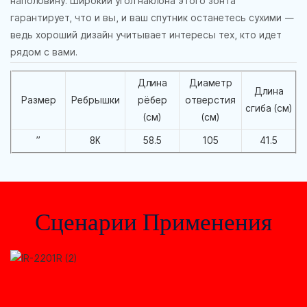
наполовину. Широкий угол наклона этого зонта
гарантирует, что и вы, и ваш спутник останетесь сухими —
ведь хороший дизайн учитывает интересы тех, кто идет
рядом с вами.
Длина
Диаметр
Длина
Размер
Ребрышки
рёбер
отверстия
сгиба (см)
(см)
(см)
”
8K
58.5
105
41.5
Сценарии Применения