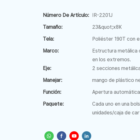
Número De Artículo:
IR-2201J
Tamaño:
23&quot;x8K
Tela:
Poliéster 190T con
Marco:
Estructura metálica 
en los extremos.
Eje:
2 secciones metálic
Manejar:
mango de plástico n
Función:
Apertura automática 
Paquete:
Cada uno en una bols
unidades/caja de car