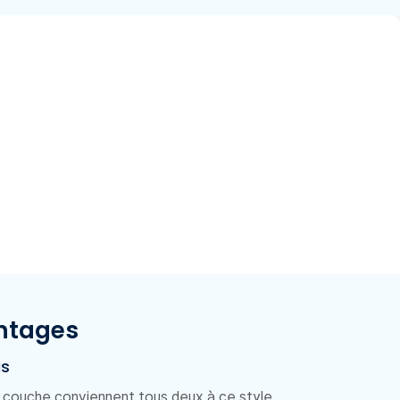
ntages
us
e couche conviennent tous deux à ce style.