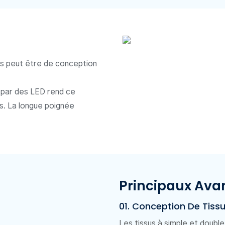
es peut être de conception
né par des LED rend ce
es. La longue poignée
Principaux Ava
01. Conception De Tiss
Les tissus à simple et doubl