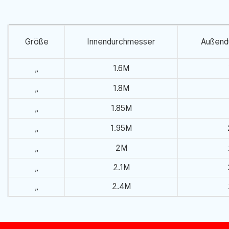
Größe
Innendurchmesser
Außend
„
1.6M
„
1.8M
„
1.85M
„
1.95M
„
2M
„
2.1M
„
2.4M