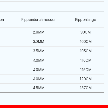
en
Rippendurchmesser
Rippenlänge
2.8MM
90CM
3.0MM
100CM
3.5MM
105CM
4.0MM
110CM
4.0MM
115CM
4.0MM
120CM
4.5MM
137CM