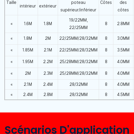
Taille
poteau
Côtes
des
intérieur
extérieur
supérieur/inférieur
côtes
19/22MM,
«
1.6M
1.8M
8
2.8MM
22/25MM
«
1.8M
2M
22/25MM/28/32MM
8
3.0MM
«
1.85M
2.1M
22/25MM/28/32MM
8
3.5MM
«
1.95M
2.2M
25/28MM/28/32MM
8
4.0MM
«
2M
2.3M
25/28MM/28/32MM
8
4.0MM
«
2.1M
2.4M
28/32MM
8
4.0MM
«
2.4M
2.8M
28/32MM
8
4.5MM
Scénarios D'application