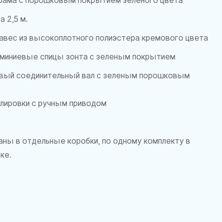
рама с порошковым покрытием зеленого цвета
 2,5 м.
вес из высокоплотного полиэстера кремового цвета
миниевые спицы зонта с зеленым покрытием
вый соединительный вал с зеленым порошковым
улировки с ручным приводом
аны в отдельные коробки, по одному комплекту в
ке.