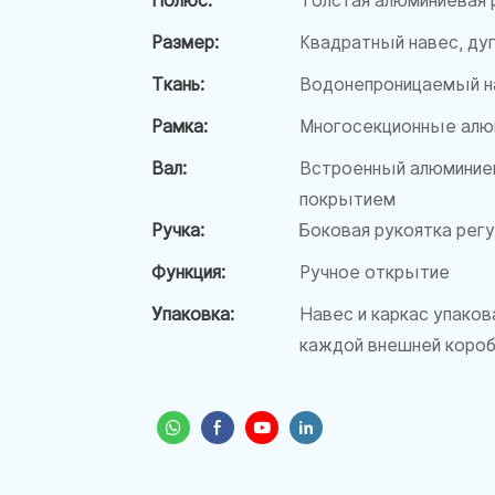
Полюс:
Толстая алюминиевая 
Размер:
Квадратный навес, дуга
Ткань:
Водонепроницаемый на
Рамка:
Многосекционные алю
Вал:
Встроенный алюминие
покрытием
Ручка:
Боковая рукоятка рег
Функция:
Ручное открытие
Упаковка:
Навес и каркас упаков
каждой внешней короб