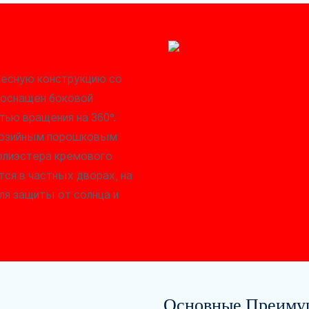
весную конструкцию со
 оснащен боковой
тью вращения на 360°.
ррозийным порошковым
полиэстера кремового
ся в частных дворах, на
ля защиты от солнца и
Основные Преиму