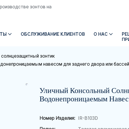
производстве зонтов на
КТЫ
ОБСЛУЖИВАНИЕ КЛИЕНТОВ
О НАС
РЕ
ПР
 солнцезащитный зонтик
одонепроницаемым навесом для заднего двора или бассей
Уличный Консольный Солн
Водонепроницаемым Навесо
Номер Изделия:
IR-B103D