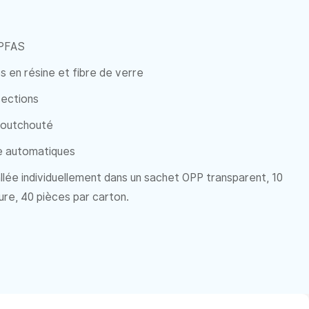
 PFAS
s en résine et fibre de verre
sections
aoutchouté
e automatiques
lée individuellement dans un sachet OPP transparent, 10
ure, 40 pièces par carton.