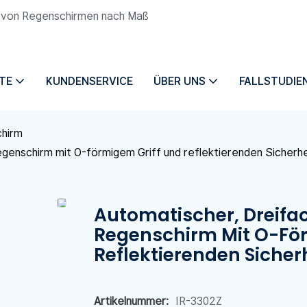
ng von Regenschirmen nach Maß
TE
KUNDENSERVICE
ÜBER UNS
FALLSTUDIE
chirm
egenschirm mit O-förmigem Griff und reflektierenden Sicherh
Automatischer, Dreifa
Regenschirm Mit O-Fö
Reflektierenden Siche
Artikelnummer:
IR-3302Z