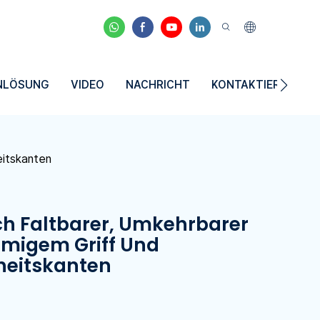
NLÖSUNG
VIDEO
NACHRICHT
KONTAKTIEREN SIE
eitskanten
ch Faltbarer, Umkehrbarer
rmigem Griff Und
rheitskanten