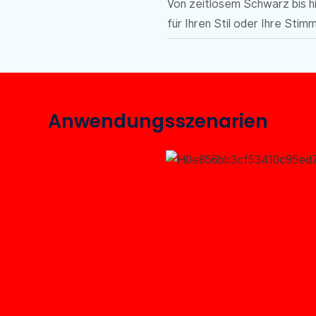
Von zeitlosem Schwarz bis h
für Ihren Stil oder Ihre Stim
Anwendungsszenarien