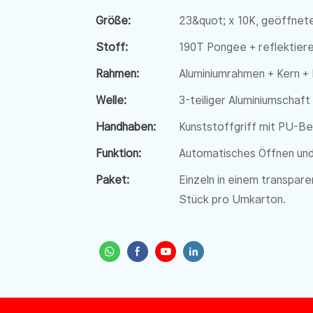
Größe:
23&quot; x 10K, geöffnet
Stoff:
190T Pongee + reflektier
Rahmen:
Aluminiumrahmen + Kern + 
Welle:
3-teiliger Aluminiumschaft
Handhaben:
Kunststoffgriff mit PU-B
Funktion:
Automatisches Öffnen und
Paket:
Einzeln in einem transpar
Stück pro Umkarton.