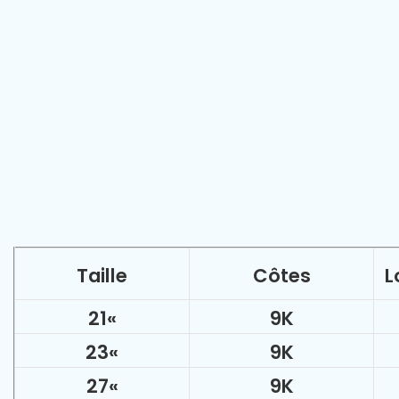
Taille
Côtes
L
21
«
9K
23
«
9K
27
«
9K