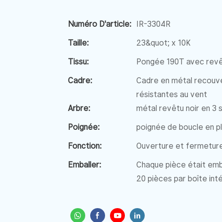
Numéro D'article:
IR-3304R
Taille:
23&quot; x 10K
Tissu:
Pongée 190T avec revê
Cadre:
Cadre en métal recouve
résistantes au vent
Arbre:
métal revêtu noir en 3 
Poignée:
poignée de boucle en p
Fonction:
Ouverture et fermetur
Emballer:
Chaque pièce était emb
20 pièces par boîte int