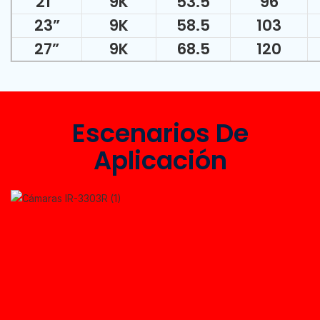
21
”
9K
53.5
96
23
”
9K
58.5
103
27
”
9K
68.5
120
Escenarios De
Aplicación