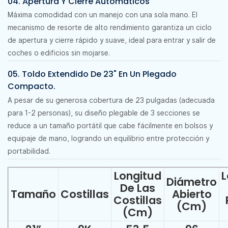
04. Apertura Y Cierre Automáticos
Máxima comodidad con un manejo con una sola mano. El
mecanismo de resorte de alto rendimiento garantiza un ciclo
de apertura y cierre rápido y suave, ideal para entrar y salir de
coches o edificios sin mojarse.
05. Toldo Extendido De 23" En Un Plegado
Compacto.
A pesar de su generosa cobertura de 23 pulgadas (adecuada
para 1-2 personas), su diseño plegable de 3 secciones se
reduce a un tamaño portátil que cabe fácilmente en bolsos y
equipaje de mano, logrando un equilibrio entre protección y
portabilidad.
Longitud
L
Diámetro
De Las
Tamaño
Costillas
Abierto
Costillas
(cm)
(cm)