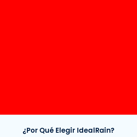
¿Por Qué Elegir IdealRain?