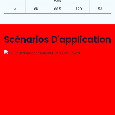
(cm)
«
8K
68.5
120
53
Scénarios D'application