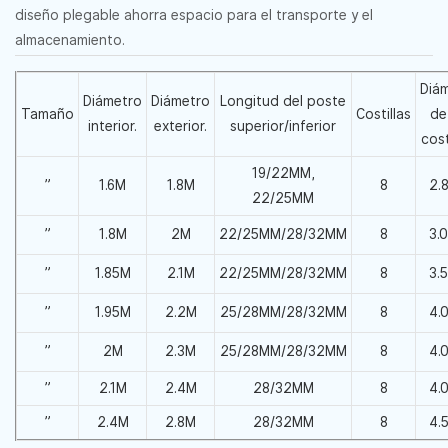
diseño plegable ahorra espacio para el transporte y el
almacenamiento.
Diá
Diámetro
Diámetro
Longitud del poste
Tamaño
Costillas
de
interior.
exterior.
superior/inferior
cost
19/22MM,
”
1.6M
1.8M
8
2.
22/25MM
”
1.8M
2M
22/25MM/28/32MM
8
3.
”
1.85M
2.1M
22/25MM/28/32MM
8
3.
”
1.95M
2.2M
25/28MM/28/32MM
8
4.
”
2M
2.3M
25/28MM/28/32MM
8
4.
”
2.1M
2.4M
28/32MM
8
4.
”
2.4M
2.8M
28/32MM
8
4.