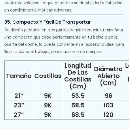
viento sin volcarse, lo que garantiza su durabilidad y fiabilidad
en condiciones climáticas adversas.
05. Compacto Y Fácil De Transportar
Su diseño plegable en tres partes permite reducir su tamaño a
uno compacto que cabe perfectamente en tu bolso o en la
puerta del coche, lo que la convierte en el accesorio ideal para
llevar a diario al trabajo, de excursión o de compras.
Longitud
L
Diámetro
De Las
Tamaño
Costillas
Abierto
Costillas
(cm)
(cm)
21
”
9K
53.5
96
23
”
9K
58.5
103
27
”
9K
68.5
120