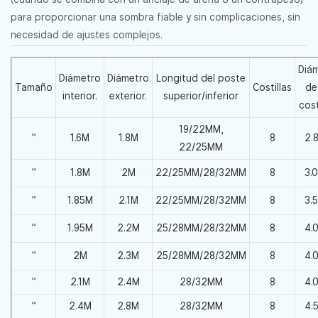
para proporcionar una sombra fiable y sin complicaciones, sin
necesidad de ajustes complejos.
Diá
Diámetro
Diámetro
Longitud del poste
Tamaño
Costillas
de
interior.
exterior.
superior/inferior
cost
19/22MM,
”
1.6M
1.8M
8
2.
22/25MM
”
1.8M
2M
22/25MM/28/32MM
8
3.
”
1.85M
2.1M
22/25MM/28/32MM
8
3.
”
1.95M
2.2M
25/28MM/28/32MM
8
4.
”
2M
2.3M
25/28MM/28/32MM
8
4.
”
2.1M
2.4M
28/32MM
8
4.
”
2.4M
2.8M
28/32MM
8
4.