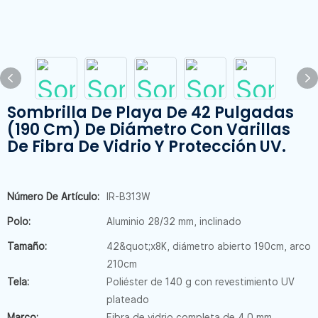
Sombrilla De Playa De 42 Pulgadas
(190 Cm) De Diámetro Con Varillas
De Fibra De Vidrio Y Protección UV.
Número De Artículo:
IR-B313W
Polo:
Aluminio 28/32 mm, inclinado
Tamaño:
42&quot;x8K, diámetro abierto 190cm, arco
210cm
Tela:
Poliéster de 140 g con revestimiento UV
plateado
Marco:
Fibra de vidrio completa de 4,0 mm