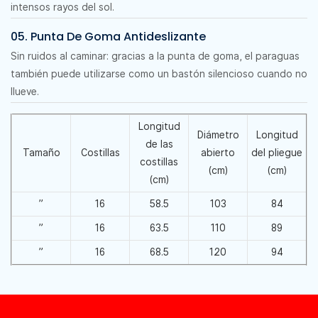
intensos rayos del sol.
05. Punta De Goma Antideslizante
Sin ruidos al caminar: gracias a la punta de goma, el paraguas
también puede utilizarse como un bastón silencioso cuando no
llueve.
Longitud
Diámetro
Longitud
de las
Tamaño
Costillas
abierto
del pliegue
costillas
(cm)
(cm)
(cm)
”
16
58.5
103
84
”
16
63.5
110
89
”
16
68.5
120
94